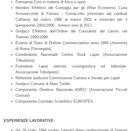
Formatore Coni in materia di fisco e sport
Membro Effettivo del Consiglio per gli Affari Economici Curia
Arcivescovile di Ferrara – Comacchio (nominato dal cardinal
Caffarra) dal marzo 1996 al marzo 2001 e rinnovato per il
quinquennio 2001/2006 , rinnovo sino al 2017;
Sindaco Effettivo dell’Ordine dei Consulenti del Lavoro nel
Triennio 1995/1998;
Esame di Stato di Dottore Commercialista anno 1994 Università
di Roma (Torvergata);
Coordinatore Nazionale Centro Studi Lapet (Associazione
Tributaristi)
Formatore Lapet (attività convegnistica ed editoriale
Associazione Tributaristi)
Referente audizioni Commissione Camera e Senato per Lapet
Sindaco Comune di Masi Torello
Componente Direttivo Nazionale ANPCI (Associazione Piccoli
Comuni)
Componente Comitato Scientifico EURISPES
ESPERIENZE LAVORATIVE:
dal 26 luglio 1994 svolgo l’attività libero professionale di Dottore