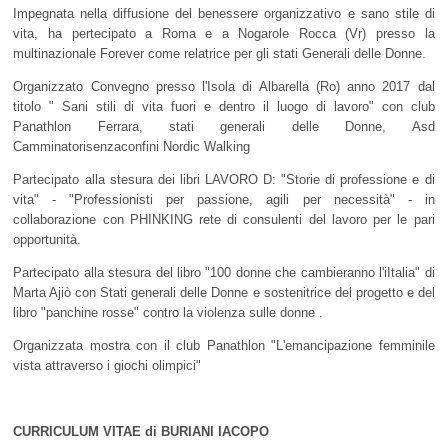
Impegnata nella diffusione del benessere organizzativo e sano stile di
vita, ha pertecipato a Roma e a Nogarole Rocca (Vr) presso la
multinazionale Forever come relatrice per gli stati Generali delle Donne.
Organizzato Convegno presso l'Isola di Albarella (Ro) anno 2017 dal
titolo " Sani stili di vita fuori e dentro il luogo di lavoro" con club
Panathlon Ferrara, stati generali delle Donne, Asd
Camminatorisenzaconfini Nordic Walking
Partecipato alla stesura dei libri LAVORO D: "Storie di professione e di
vita" - "Professionisti per passione, agili per necessità" - in
collaborazione con PHINKING rete di consulenti del lavoro per le pari
opportunità.
Partecipato alla stesura del libro "100 donne che cambieranno l'iItalia" di
Marta Ajiò con Stati generali delle Donne e sostenitrice del progetto e del
libro "panchine rosse" contro la violenza sulle donne .
Organizzata mostra con il club Panathlon "L'emancipazione femminile
vista attraverso i giochi olimpici"
CURRICULUM VITAE di
BURIANI IACOPO