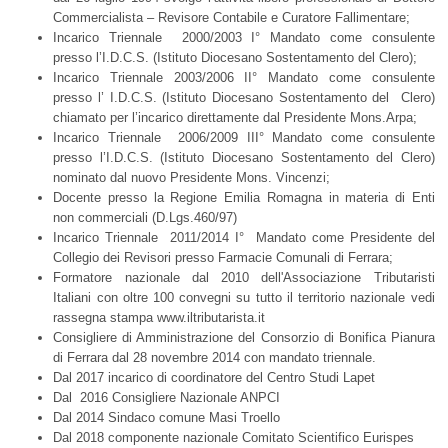
Commercialista – Revisore Contabile e Curatore Fallimentare;
Incarico Triennale 2000/2003 I° Mandato come consulente
presso l’I.D.C.S. (Istituto Diocesano Sostentamento del Clero);
Incarico Triennale 2003/2006 II° Mandato come consulente
presso l’ I.D.C.S. (Istituto Diocesano Sostentamento del Clero)
chiamato per l’incarico direttamente dal Presidente Mons.Arpa;
Incarico Triennale 2006/2009 III° Mandato come consulente
presso l’I.D.C.S. (Istituto Diocesano Sostentamento del Clero)
nominato dal nuovo Presidente Mons. Vincenzi;
Docente presso la Regione Emilia Romagna in materia di Enti
non commerciali (D.Lgs.460/97)
Incarico Triennale 2011/2014 I° Mandato come Presidente del
Collegio dei Revisori presso Farmacie Comunali di Ferrara;
Formatore nazionale dal 2010 dell'Associazione Tributaristi
Italiani con oltre 100 convegni su tutto il territorio nazionale vedi
rassegna stampa www.iltributarista.it
Consigliere di Amministrazione del Consorzio di Bonifica Pianura
di Ferrara dal 28 novembre 2014 con mandato triennale.
Dal 2017 incarico di coordinatore del Centro Studi Lapet
Dal 2016 Consigliere Nazionale ANPCI
Dal 2014 Sindaco comune Masi Troello
Dal 2018 componente nazionale Comitato Scientifico Eurispes