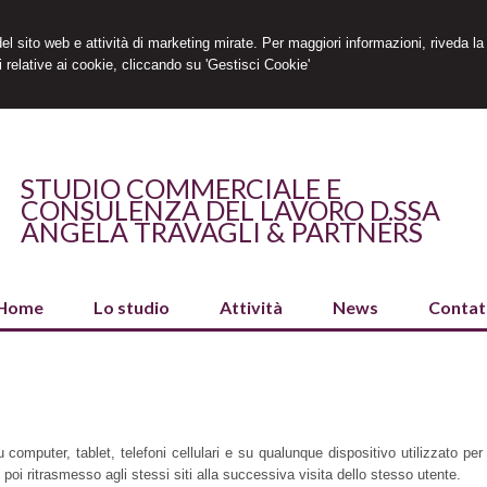
 del sito web e attività di marketing mirate. Per maggiori informazioni, riveda la
 relative ai cookie, cliccando su 'Gestisci Cookie'
STUDIO COMMERCIALE E
CONSULENZA DEL LAVORO D.SSA
ANGELA TRAVAGLI & PARTNERS
Home
Lo studio
Attività
News
Contat
computer, tablet, telefoni cellulari e su qualunque dispositivo utilizzato per
oi ritrasmesso agli stessi siti alla successiva visita dello stesso utente.