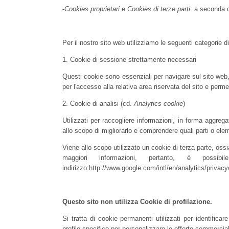
-
Cookies proprietari
e
Cookies di terze parti
: a seconda c
Per il nostro sito web utilizziamo le seguenti categorie d
1. Cookie di sessione strettamente necessari
Questi cookie sono essenziali per navigare sul sito we
per l'accesso alla relativa area riservata del sito e perme
2. Cookie di analisi (cd.
Analytics cookie
)
Utilizzati per raccogliere informazioni, in forma aggreg
allo scopo di migliorarlo e comprendere quali parti o el
Viene allo scopo utilizzato un cookie di terza parte, os
maggiori informazioni, pertanto, è possib
indirizzo:http://www.google.com/intl/en/analytics/priv
Questo sito non utilizza Cookie di profilazione.
Si tratta di cookie permanenti utilizzati per identifica
profilo specifico per personalizzare le offerte commercia