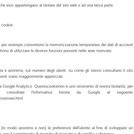
he essi appartengano al titolare del sito web o ad una terza parte.
i cookie:
b, per esempio consentono la memorizzazione temporanea dei dati di account
ttono di utilizzare le diverse funzioni presenti nelle aree riservate.
ata e anonima, sul numero degli utenti, su come gli stessi consultano il sito
ementi siano maggiormente apprezzati.
sia Google Analytics. Questo
cookie
non è uno strumento di nostra titolarità, per
ile consultare l'informativa fornita da Google al seguente
acyoverview.html
re (in modo anonimo e non) le preferenze dell'utente al fine di sviluppare un
li, per il compimento di ricerche di mercato o di vendita a distanza.