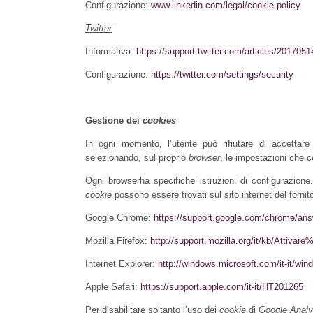
Configurazione:
www.linkedin.com/legal/cookie-policy
Twitter
Informativa:
https://support.twitter.com/articles/2017051
Configurazione:
https://twitter.com/settings/security
Gestione dei
cookies
In ogni momento, l’utente può rifiutare di accettare
selezionando, sul proprio
browser
, le impostazioni che co
Ogni browserha specifiche istruzioni di configurazione. 
cookie
possono essere trovati sul sito internet del fornit
Google Chrome:
https://support.google.com/chrome/ans
Mozilla Firefox:
http://support.mozilla.org/it/kb/Attiv
Internet Explorer:
http://windows.microsoft.com/it-it/win
Apple Safari:
https://support.apple.com/it-it/HT201265
Per disabilitare soltanto l’uso dei
cookie
di
Google Analy