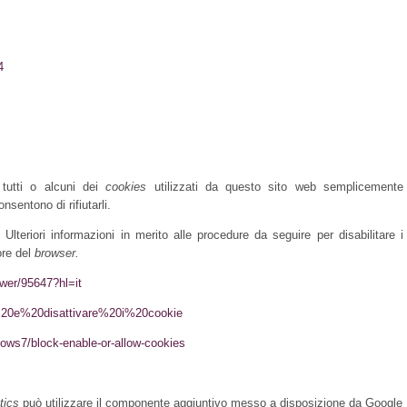
4
 tutti o alcuni dei
cookies
utilizzati da questo sito web semplicemente
nsentono di rifiutarli.
Ulteriori informazioni in merito alle procedure da seguire per disabilitare i
ore del
browser.
wer/95647?hl=it
are%20e%20disattivare%20i%20cookie
dows7/block-enable-or-allow-cookies
tics
può utilizzare il componente aggiuntivo messo a disposizione da Google