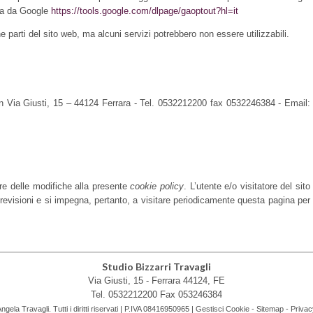
ta da Google
https://tools.google.com/dlpage/gaoptout?hl=it
e parti del sito web, ma alcuni servizi potrebbero non essere utilizzabili.
in Via Giusti, 15 – 44124 Ferrara - Tel. 0532212200 fax 0532246384 - Email:
tare delle modifiche alla presente
cookie policy
. L’utente e/o visitatore del sito
 revisioni e si impegna, pertanto, a visitare periodicamente questa pagina per
Studio Bizzarri Travagli
Via Giusti, 15 -
Ferrara
44124
,
FE
Tel.
0532212200
Fax
053246384
ela Travagli. Tutti i diritti riservati | P.IVA 08416950965 |
Gestisci Cookie
-
Sitemap
-
Privac