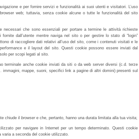
vigazione e per fornire servizi e funzionalità ai suoi utenti e visitatori. L’uso
l browser web; tuttavia, senza cookie alcune o tutte le funzionalità del sito
nte necessari che sono essenziali per portare a termine le attività richieste
fornite dall’utente mentre naviga nel sito o per gestire lo stato di “login”
ono di raccogliere dati relativi all’uso del sito, come i contenuti visitati e le
le performance e il layout del sito. Questi cookie possono essere inviati dal
solo per scopi legati al sito.
uo terminale anche cookie inviati da siti o da web server diversi (c.d. terze
. immagini, mappe, suoni, specifici link a pagine di altri domini) presenti sul
te chiude il
browser
e che, pertanto, hanno una durata limitata alla tua visita;
tilizzato per navigare in Internet per un tempo determinato. Questi cookie
a varia a seconda del cookie utilizzato.