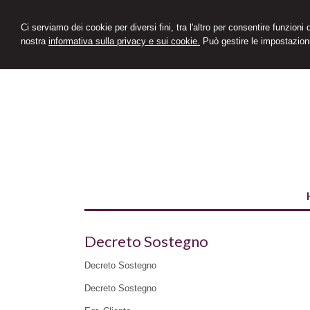
Ci serviamo dei cookie per diversi fini, tra l'altro per consentire funzioni
nostra
informativa sulla privacy e sui cookie.
Può gestire le impostazioni
Decreto Sostegno
Decreto Sostegno
Decreto Sostegno