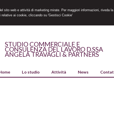
 del sito web e attività di marketing mirate. Per maggiori informazioni, riveda la
 relative ai cookie, cliccando su 'Gestisci Cookie'
STUDIO COMMERCIALE E
CONSULENZA DEL LAVORO D.SSA
ANGELA TRAVAGLI & PARTNERS
Home
Lo studio
Attività
News
Contat