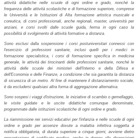
attività didattiche nelle scuole di ogni ordine e grado, nonché la
frequenza delle attività scolastiche e di formazione superiore, comprese
le Università e le Istituzioni di Alta formazione artistica musicale e
coreutica, di corsi professionali, anche regionali, master, università per
anziani, e corsi svolti dalle scuole guida, ferma in ogni caso la
possibilità di svolgimento di attività formative a distanza.
Sono esclusi dalla sospensione i corsi postuniversitari connessi con
l'esercizio di professioni sanitarie, inclusi quelli per i medici in
formazione specialistica, i corsi di formazione specifica in medicina
generale, le attività dei tirocinanti delle professioni sanitarie, nonché le
attività delle scuole dei ministeri dell'Interno e della Difesa e
dell'Economia e delle Finanze, a condizione che sia garantita la distanza
di sicurezza di un metro. Al fine di mantenere il distanziamento sociale,
è da escludersi qualsiasi altra forma di aggregazione alternativa.
Sono sospesi i viaggi d'istruzione, le iniziative di scambio o gemellaggio,
le visite guidate e le uscite didattiche comunque denominate,
programmate dalle istituzioni scolastiche di ogni ordine e grado.
La riammissione nei servizi educativi per l'infanzia e nelle scuole di ogni
ordine e grado per assenze dovute a malattia infettiva soggetta a
notifica obbligatoria, di durata superiore a cinque giorni, avviene dietro
presentazione di certificato medico, anche in deroga alle disposizioni