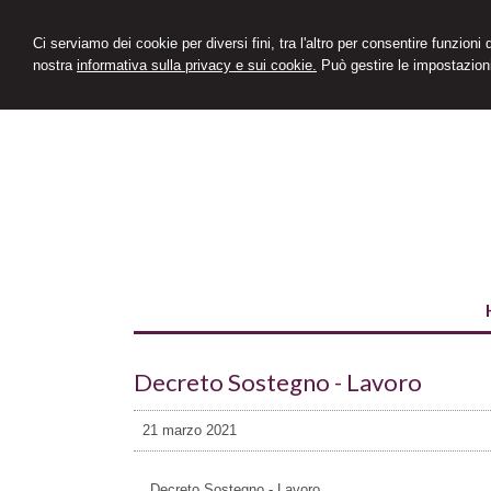
Ci serviamo dei cookie per diversi fini, tra l'altro per consentire funzioni
nostra
informativa sulla privacy e sui cookie.
Può gestire le impostazioni
Decreto Sostegno - Lavoro
21 marzo 2021
Decreto Sostegno - Lavoro